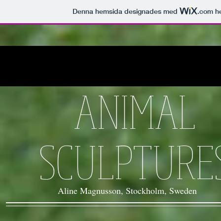
Denna hemsida designades med
.com
he
ANIMAL
SCULPTURE
Aline Magnusson, Stockholm, Sweden